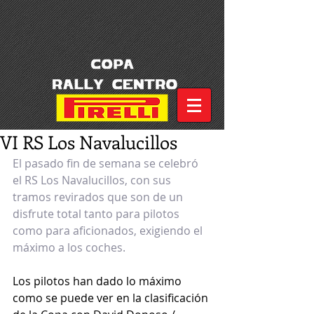
VI RS Los Navalucillos
El pasado fin de semana se celebró 
el RS Los Navalucillos, con sus 
tramos revirados que son de un 
disfrute total tanto para pilotos 
como para aficionados, exigiendo el 
máximo a los coches.
Los pilotos han dado lo máximo 
como se puede ver en la clasificación 