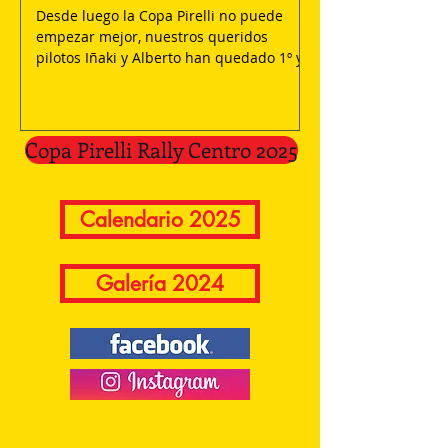
Copa Rally Ce
Desde luego la Copa Pirelli no puede
2025
empezar mejor, nuestros queridos
pilotos Iñaki y Alberto han quedado 1º y
Como todos los año
2º respectivamente en la...
Pirelli 2025. Una 
vuelve a convocar l
manteniendo la filos
Copa Pirelli Rally Centro 2025
Calendario 2025
Galería 2024